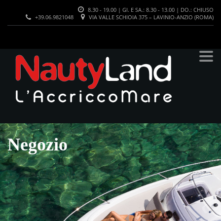
8.30 - 19.00 | GI. E SA.: 8.30 - 13.00 | DO.: CHIUSO
+39.06.9821048
VIA VALLE SCHIOIA 375 – LAVINIO-ANZIO (ROMA)
Negozio