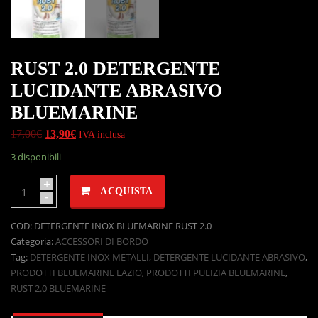
RUST 2.0 DETERGENTE
LUCIDANTE ABRASIVO
BLUEMARINE
17,00
€
13,90
€
IVA inclusa
3 disponibili
+
ACQUISTA
-
COD:
DETERGENTE INOX BLUEMARINE RUST 2.0
Categoria:
ACCESSORI DI BORDO
Tag:
DETERGENTE INOX METALLI
,
DETERGENTE LUCIDANTE ABRASIVO
,
PRODOTTI BLUEMARINE LAZIO
,
PRODOTTI PULIZIA BLUEMARINE
,
RUST 2.0 BLUEMARINE