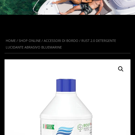
HOME
/
SHOP ONLINE
/
ACCESSORI DI BORDO
/ RUST 2.0 DETERGENTE
LUCIDANTE ABRASIVO BLUEMARINE
IN OFFERTA!