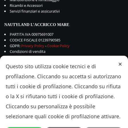
Ricambi e Accessori
Servizi finanziari e assicurativi
NAUTYLAND L’ACCRICCO MARE
PARTITA IVA 00975691007
CODICE FISCALE 01239790585
GDPR:
Privacy Policy
-
Cookie Policy
Condizioni di vendita
✕
Questo sito utilizza cookie tecnici e di
profilazione. Cliccando su accetta si autorizzano
tutti i cookie di profilazione. Cliccando su rifiuta
o la X si rifiutano tutti i cookie di profilazione.
Cliccando su personalizza è possibile
selezionare quali cookie di profilazione attivare.
© 2018 - 2022 Nautyland L'ACCRICCOMARE Srl - Via Valle Schioia 375 –