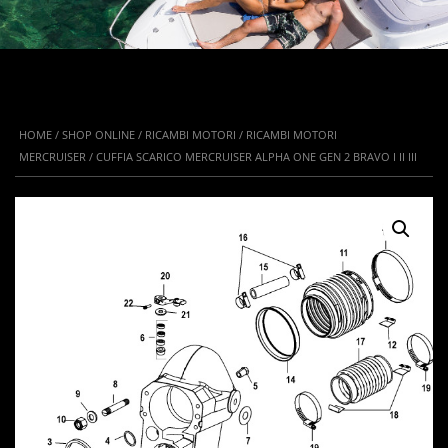
HOME
/
SHOP ONLINE
/
RICAMBI MOTORI
/
RICAMBI MOTORI
MERCRUISER
/ CUFFIA SCARICO MERCRUISER ALPHA ONE GEN 2 BRAVO I II III