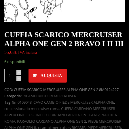
CUFFIA SCARICO MERCRUISER
ALPHA ONE GEN 2 BRAVO I II III
55,68
€
IVA inclusa
6 disponibili
+
ACQUISTA
-
COD:
CUFFIA SCARICO MERCRUISER ALPHA ONE GEN 2 8M0124227
Categoria:
RICAMBI MOTORI MERCRUISER
Tag:
8m0109048
,
CAVO CAMBIO PIEDE MERCRUISER ALPHA ONE
,
concessionario mercruiser roma
,
CUFFIA CARDANO MERCRUISER
ALPHA ONE
,
CUSCINETTO CARDANO ALPHA ONE GEN 2
,
NAUTICA
ROMA
,
PARAOLIO CARDANO ALPHA ONE GEN 2
,
PIEDE MERCRUISER
ALPHA ONE GEN II
,
ricambi mercruiser
,
RICAMBI PIEDE MERCRUISER
,