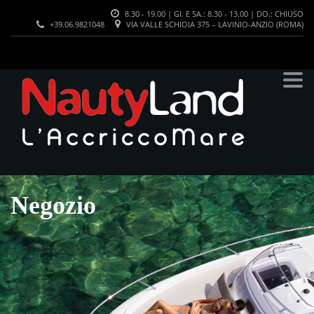
8.30 - 19.00 | GI. E SA.: 8.30 - 13.00 | DO.: CHIUSO
+39.06.9821048
VIA VALLE SCHIOIA 375 – LAVINIO-ANZIO (ROMA)
Negozio