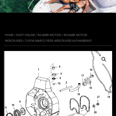
HOME
/
SHOP ONLINE
/
RICAMBI MOTORI
/
RICAMBI MOTORI
MERCRUISER
/ CUFFIA MARCE PIEDE MERCRUISER ALPHA/BRAVO