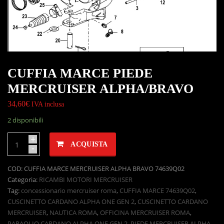
CUFFIA MARCE PIEDE
MERCRUISER ALPHA/BRAVO
34,60
€
IVA inclusa
2 disponibili
+
ACQUISTA
-
COD:
CUFFIA MARCE MERCRUISER ALPHA BRAVO 74639Q02
Categoria:
RICAMBI MOTORI MERCRUISER
Tag:
concessionario mercruiser roma
,
CUFFIA MARCE 74639Q02
,
CUSCINETTO CARDANO ALPHA ONE GEN 2
,
CUSCINETTO CARDANO
MERCRUISER
,
NAUTICA ROMA
,
OFFICINA MERCRUISER ROMA
,
PARAOLIO CARDANO ALPHA ONE GEN 2
,
PIEDE MERCRUISER ALPHA