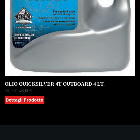
OLIO QUICKSILVER 4T OUTBOARD 4 LT.
50,98
€
48,00
€
Dettagli Prodotto