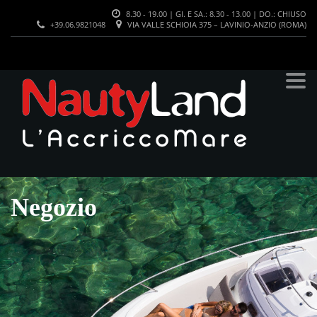
8.30 - 19.00 | GI. E SA.: 8.30 - 13.00 | DO.: CHIUSO
+39.06.9821048
VIA VALLE SCHIOIA 375 – LAVINIO-ANZIO (ROMA)
Negozio