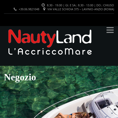
8.30 - 19.00 | GI. E SA.: 8.30 - 13.00 | DO.: CHIUSO
+39.06.9821048
VIA VALLE SCHIOIA 375 – LAVINIO-ANZIO (ROMA)
Negozio