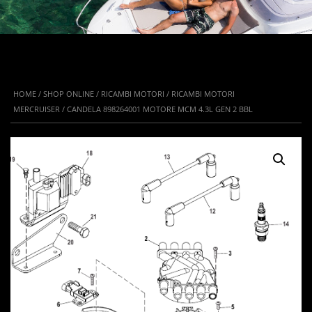
HOME
/
SHOP ONLINE
/
RICAMBI MOTORI
/
RICAMBI MOTORI
MERCRUISER
/ CANDELA 898264001 MOTORE MCM 4.3L GEN 2 BBL