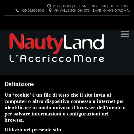
8.30 - 19.00 | GI. E SA.: 8.30 - 13.00 | DO.: CHIUSO
+39.06.9821048
VIA VALLE SCHIOIA 375 – LAVINIO-ANZIO (ROMA)
>
COOKIES
INFORMATIVA SUI COOKIES
Definizione
Un ‘cookie’ è un file di testo che il sito invia al
computer o altro dispositivo connesso a internet per
identificare in modo univoco il browser dell’utente o
per salvare informazioni o configurazioni nel
browser.
Utilizzo nel presente sito