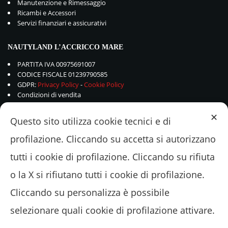
Manutenzione e Rimessaggio
Ricambi e Accessori
Servizi finanziari e assicurativi
NAUTYLAND L’ACCRICCO MARE
PARTITA IVA 00975691007
CODICE FISCALE 01239790585
GDPR:
Privacy Policy
-
Cookie Policy
Condizioni di vendita
✕
Questo sito utilizza cookie tecnici e di
profilazione. Cliccando su accetta si autorizzano
tutti i cookie di profilazione. Cliccando su rifiuta
o la X si rifiutano tutti i cookie di profilazione.
Cliccando su personalizza è possibile
selezionare quali cookie di profilazione attivare.
© 2018 - 2022 Nautyland L'ACCRICCOMARE Srl - Via Valle Schioia 375 –