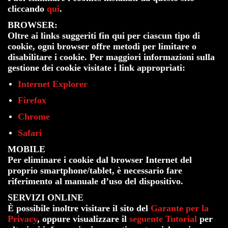
cliccando
qui
.
BROWSER:
Oltre ai links suggeriti fin qui per ciascun tipo di
cookie, ogni browser offre metodi per limitare o
disabilitare i cookie. Per maggiori informazioni sulla
gestione dei cookie visitate i link appropriati:
Internet Explorer
Firefox
Chrome
Safari
MOBILE
Per eliminare i cookie dal browser Internet del
proprio smartphone/tablet, è necessario fare
riferimento al manuale d’uso del dispositivo.
SERVIZI ONLINE
È possibile inoltre visitare il sito del
Garante per la
Privacy
, oppure visualizzare il
seguente Tutorial
per